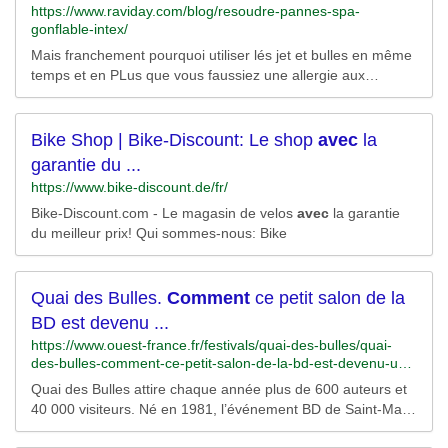
https://www.raviday.com/blog/resoudre-pannes-spa-
gonflable-intex/
Mais franchement pourquoi utiliser lés jet et bulles en même
temps et en PLus que vous faussiez une allergie aux
produits ca c’est la faute à Pas de chance mais franchement
j’ai un spa intex depuis 4 ans et je n’ai jamais eau verte ni de
mousse et vous savez...
Bike Shop | Bike-Discount: Le shop
avec
la
garantie du ...
https://www.bike-discount.de/fr/
Bike-Discount.com - Le magasin de velos
avec
la garantie
du meilleur prix! Qui sommes-nous: Bike
Quai des Bulles.
Comment
ce petit salon de la
BD est devenu ...
https://www.ouest-france.fr/festivals/quai-des-bulles/quai-
des-bulles-comment-ce-petit-salon-de-la-bd-est-devenu-un-
des-plus-grands-festivals-de-france-6bcb304a-3891-11ec-
Quai des Bulles attire chaque année plus de 600 auteurs et
8684-5212e81a2886
40 000 visiteurs. Né en 1981, l’événement BD de Saint-Malo
(Ille-et-Vilaine) fête ses 40 ans du 29 octobre au 1er