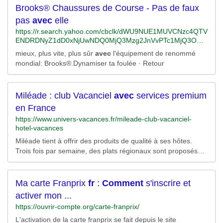
Brooks® Chaussures de Course - Pas de faux
pas
avec
elle
https://r.search.yahoo.com/cbclk/dWU9NUE1MUVCNzc4QTV
ENDRDNyZ1dD0xNjUwNDQ0MjQ3Mzg2JnVvPTc1MjQ3OTg
yNzQ0MDk1Jmx0PTImcz0yJmVzPUg0TDAzYTBHUFM5ME
mieux, plus vite, plus sûr
avec
l'équipement de renommé
RTX24zWkt6ZmdUYWhoRm1LVnE0UkNhaUJEYzNNb0NFV
mondial: Brooks®.Dynamiser ta foulée · Retour
DhJLQ-
-/RV=2/RE=1650473047/RO=10/RU=https%3a%2f%2fwww.b
ing.com%2faclick%3fld%3de8lWiF2VIhbQ_ET4XkFuAbnzVU
CUwrufC9yxVyHdWsoqsnz5KChv1N3hqc9riC3s7wry41H8gD
Miléade : club Vacanciel
avec
services premium
lt3rqFdbdiatMFu2m-
en France
S3ELWJvh9XRQ3p1_BGwDPPeYKZCCviLJ8aHMPnAf7YH_
https://www.univers-vacances.fr/mileade-club-vacanciel-
aBdIA88rmTsn1_j7sjyvMUkd6UYu7kHESM6GXCBrjD%26u%
hotel-vacances
3daHR0cHMlM2ElMmYlMmZjbGlja3NlcnZlLmRhcnRzZWFyY
2gubmV0JTJmbGluayUyZmNsaWNrJTNmbGlkJTNkNDM3M
Miléade tient à offrir des produits de qualité à ses hôtes.
DAwNjk4OTU1NDI1MTAlMjZkc19zX2t3Z2lkJTNkNTg3MDAw
Trois fois par semaine, des plats régionaux sont proposés
MDc3MDU2NTUwMjMlMjZkc19hX2NpZCUzZDI4MDMwNjk4
pour vous permettre de découvrir la gastronomie locale . En
MyUyNmRzX2FfY2FpZCUzZDM5MTI4MTU3MyUyNmRzX2
formule club ou hôtel, vous avez la possibilité de choisir
FfYWdpZCUzZDEyMDM5NjU5OTM3MDg5ODklMjZkc19hX2
entre la demi-pension (petit-déjeuner et déjeuner ou dîner)
Ma carte Franprix
fr
:
Comment
s'inscrire et
ZpaWQlM2QlMjZkc19hX2xpZCUzZGt3ZC03NTI0ODA5MDY
ou la...
zMDYwNyUzYWxvYy02NiUyNmRzX2FfZXh0aWQlM2QlN2Jl
activer mon ...
eHRlbnNpb25pZCU3ZCUyNiUyNmRzX2VfYWRpZCUzZCUy
https://ouvrir-compte.org/carte-franprix/
NmRzX2VfbWF0Y2h0eXBlJTNkc2VhcmNoJTI2ZHNfZV9kZX
ZpY2UlM2RjJTI2ZHNfZV9uZXR3b3JrJTNkcyUyNiUyNmRzX
L'activation de la carte franprix se fait depuis le site