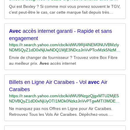
marque-bexley-40f7a5c78b3a
Qui est Bexley ? Si comme moi vous prenez souvent le TGV,
c’est peut-être le cas, car cette marque fait depuis très
longtemps sa publicité dans le magazine distribué dans ce
train…
Avec
accès internet garanti - Rapide et sans
engagement
https://r.search.yahoo.com/cbclk/dWU9RjI4NEM0NUVBMzIy
NDM5QyZ1dD0xNjUwNDQ1MjE3NDczJnVvPTcxMzk5NzM0
MzMwNDY2Jmx0PTImcz0yJmVzPUpLbm5ZeWtHUFM5U1lp
Envie de changer de fournisseur ? Trouvez votre Box Fibre
WC45QUZrM2N1SElNMGRnM3hIVlFjOXU0ODJPNWRNdjBv
au meilleur prix.
Avec
accès internet
LQ-
-/RV=2/RE=1650474017/RO=10/RU=https%3a%2f%2fwww.b
ing.com%2faclick%3fld%3de8h-
QIWbMMJ6_ZdwKl7BmQITVUCUz6j-
Billets en Ligne Air Caraibes - Vol
avec
Air
PMHQ53iD3Pc4I_Bn8TndyTwXrHKFMC4yoMz25tRqKNHVh
Caraibes
74GMSdPLR4ni7bx7MamcXJ68YVXafvIhFneH7YkDNsMH9y
https://r.search.yahoo.com/cbclk/dWU9NzgzQjgxMTU2MjE5
CETLV52EqVqkUMyEWQGpIE8qDlaLhh54WVNft6Gx_UCRk
NDVBQyZ1dD0xNjUyOTI1MDk0NzkzJnVvPTgwMTI3MDE5N
CK6aB87hcn%26u%3daHR0cHMlM2ElMmYlMmZvZmZyZX
zk0MzIyJmx0PTImcz0yJmVzPUtGaURhZG9HUFNfN1ZhMTl
MubGFtZWlsbGV1cmVib3hpbnRlcm5ldC5pbyUyZiUyZiUzZn
Ne manquez pas nos Offres en Ligne pour Air Caraibes.
OR2I0THdjaVQ3MnFCRU1RQnZPSHRfdmFkb0ROZTJpSA-
Rjb250ZXh0JTNkT2ZmcmUlMjUyMEludGVybmV0JTI1MjBG
Retrouvez Tous les Vols Air Caraibes. Dépêchez-vous.
-/RV=2/RE=1652953895/RO=10/RU=https%3a%2f%2fwww.b
aWJyZSUyNnV0bV9zb3VyY2UlM2RiaW5nJTI2Q2FtcGFpZ2
Offres Limitées.Prix le plus bas garanti · Promos
ing.com%2faclick%3fld%3de8BaNXmZtgwKeL7Pj11ljXGjVUC
5JZCUzZDM4ODQyMzYyMyUyNkFkR3JvdXBJZCUzZDExN
Multidestinations
UzcW8lzrUYbjXeLbQK_b6pQeUwmQwvVJigtuqKt7uaMtC9K
DIzOTM0NjgwMDg1MzMlMjZBZElkJTNkNzEzOTk3MzQzMz