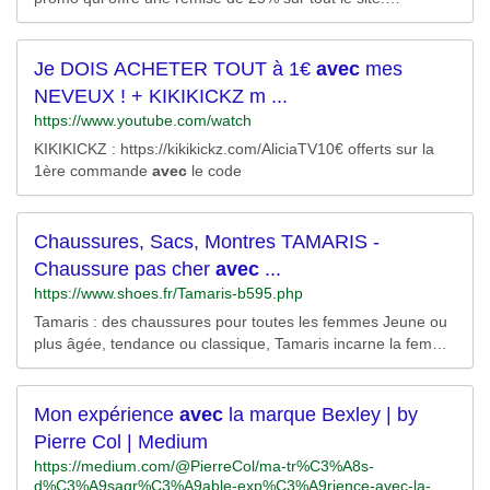
L’enseigne vous fait bénéficier d’une réduction de 25% sur
une sélection de vêtements et sneakers, y compris sur les
articles déjà soldés. Pour profiter de cette réduction, il vous...
Je DOIS ACHETER TOUT à 1€
avec
mes
NEVEUX ! + KIKIKICKZ m ...
https://www.youtube.com/watch
KIKIKICKZ : https://kikikickz.com/AliciaTV10€ offerts sur la
1ère commande
avec
le code
Chaussures, Sacs, Montres TAMARIS -
Chaussure pas cher
avec
...
https://www.shoes.fr/Tamaris-b595.php
Tamaris : des chaussures pour toutes les femmes Jeune ou
plus âgée, tendance ou classique, Tamaris incarne la femme
moderne sous toutes ses facettes. Bénéficiant d’un rapport
qualité/prix inégalé, elle s’adresse à toutes les
consommatrices averties qui recherchent des chaussures
Mon expérience
avec
la marque Bexley | by
dans l’air du temps, alliant matières de qualité et design...
Pierre Col | Medium
https://medium.com/@PierreCol/ma-tr%C3%A8s-
d%C3%A9sagr%C3%A9able-exp%C3%A9rience-avec-la-