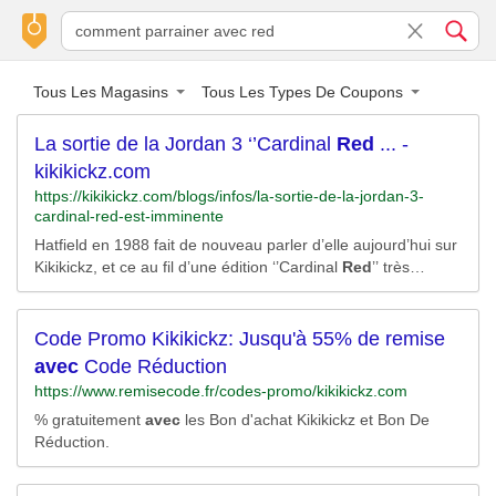
Tous Les Magasins
Tous Les Types De Coupons
La sortie de la Jordan 3 ‘’Cardinal
Red
... -
kikikickz.com
https://kikikickz.com/blogs/infos/la-sortie-de-la-jordan-3-
cardinal-red-est-imminente
Hatfield en 1988 fait de nouveau parler d’elle aujourd’hui sur
Kikikickz, et ce au fil d’une édition ‘’Cardinal
Red
’’ très
prometteuse.
Code Promo Kikikickz: Jusqu'à 55% de remise
avec
Code Réduction
https://www.remisecode.fr/codes-promo/kikikickz.com
% gratuitement
avec
les Bon d'achat Kikikickz et Bon De
Réduction.