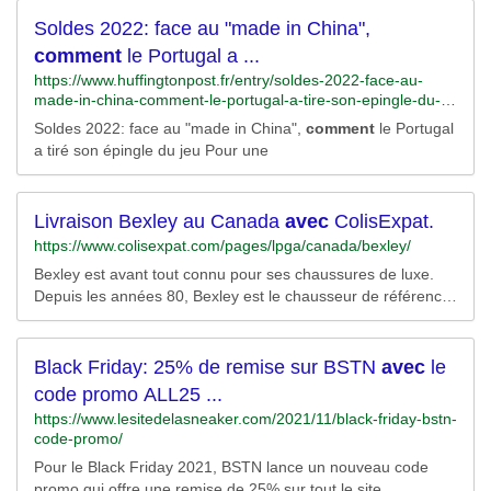
novembre 2021.
Soldes 2022: face au "made in China",
comment
le Portugal a ...
https://www.huffingtonpost.fr/entry/soldes-2022-face-au-
made-in-china-comment-le-portugal-a-tire-son-epingle-du-
jeu_fr_61dd5db0e4b061afe3b78e74
Soldes 2022: face au "made in China",
comment
le Portugal
a tiré son épingle du jeu Pour une
Livraison Bexley au Canada
avec
ColisExpat.
https://www.colisexpat.com/pages/lpga/canada/bexley/
Bexley est avant tout connu pour ses chaussures de luxe.
Depuis les années 80, Bexley est le chausseur de référence
des hommes recherchant des chaussures de luxe au
meilleur prix. Bexley a ensuite élargi sa gamme de produits
pour proposer à sa clientèle d’hommes appréciant les
Black Friday: 25% de remise sur BSTN
avec
le
produits de qualité, des...
code promo ALL25 ...
https://www.lesitedelasneaker.com/2021/11/black-friday-bstn-
code-promo/
Pour le Black Friday 2021, BSTN lance un nouveau code
promo qui offre une remise de 25% sur tout le site.