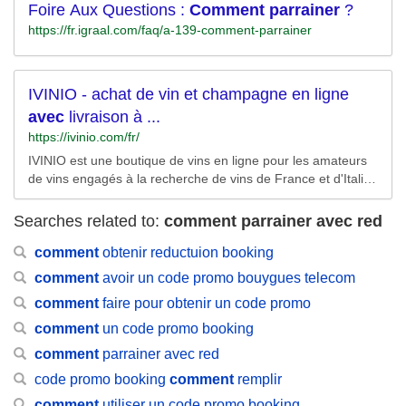
gTAHUVkx50yH0EU7yl29M9T31qgiWBnQWDA9phwM_EL3r
Foire Aux Questions :
Comment
parrainer
?
A0NjYlMjZPcmRlckl0ZW1JZCUzZDcxNDAwMjM3MjQ3NDkw
1T_fnxd8Q27Qg97oW1-
JTI2TWF0Y2hUeXBlJTNkYiUyNkJpZE1hdGNoVHlwZSUzZG
https://fr.igraal.com/faq/a-139-comment-parrainer
HoDTMSYMIVmnF5j5U4IAAkukc8bMMA4L1RXCuWS4%26u
JiJTI2UXVlcnlTdHJpbmclM2RseWNhbW9iaWxlJTI2TmV0d2
%3daHR0cHMlM2ElMmYlMmZ3d3cub3BvZG8uZnIlMmZ2b2
9yayUzZHMlMjZEZXZpY2UlM2RjJTI2bXNjbGtpZCUzZGQxY
wlMmZjb21wYWduaWUtYWVyaWVubmUlMmYlM2Zta3Rwb3
TAxMmYwZjkxYzFiNzE1MGI2NzBhZjMyYmRlMWEzJTI2dXR
J0YWwlM2RiaW5nJTI2dXRtX2lkJTNkYmlfY21wLTM2Nzc1O
tX21lZGl1bSUzZHNlYXJjaA%26rlid%3dd1a012f0f91c1b7150
IVINIO - achat de vin et champagne en ligne
Dk4M19hZGctMTI4MjAzMDkxMzk2ODYyOF9hZC04MDEyN
b670af32bde1a3/RK=2/RS=zb5EepEUlX8mvpIHZuoFO8dkV
avec
livraison à ...
zAxOTc5NDMyMl9rd2QtODAxMjcxMzY0OTc4MDUlM2Fsb2
oM-
https://ivinio.com/fr/
MtMTI4M19kZXYtY19leHQtX2xvY3BoeS0xMjYxMDFfbXR5c
GUtZV9udHctcyUyNnV0bV90ZXJtJTNkODAxMjcxMzY0OTc4
IVINIO est une boutique de vins en ligne pour les amateurs
MDUlMjZ1dG1fY29udGVudCUzZDEyODIwMzA5MTM5Njg2
de vins engagés à la recherche de vins de France et d'Italie,
MjglMjZtc2Nsa2lkJTNkOTY5MWRjMTI1MDk3MWE1MjFkOD
de la plus haute qualité au meilleur prix.
FiZTk3ZjIzMDVkMjglMjZ1dG1fc291cmNlJTNkYmluZyUyNnV
Searches related to:
0bV9tZWRpdW0lM2RjcGMlMjZ1dG1fY2FtcGFpZ24lM2RCL
comment parrainer avec red
U8tRlItRkwtQUlSTElORSUyNTIwT1RIRVItU0VBLVBDLUw%2
6rlid%3d9691dc1250971a521d81be97f2305d28/RK=2/RS=
comment
obtenir reductuion booking
mJ24UDRAnLhaW4OA8IyCJY_1vHQ-
comment
avoir un code promo bouygues telecom
comment
faire pour obtenir un code promo
comment
un code promo booking
comment
parrainer avec red
code promo booking
comment
remplir
comment
utiliser un code promo booking