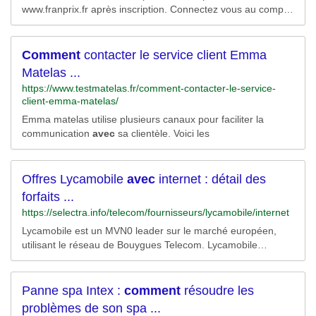
3VybF92JTNkMiUyNmRzX2Rlc3RfdXJsJTNkaHR0cHMlM2El
www.franprix.fr après inscription. Connectez vous au compte
MmYlMmZ3d3cuYnJvb2tzcnVubmluZy5jb20lMmZmcl9mciUy
fidilité en ligne et cumelez des euros.
ZnNob2VmaW5kZXIlM2Z0aWQlM2RzZW0lM2FHT09HTEUl
M2FGUiUyNTdDU2VhcmNoJTI1N0NOb24lMmJCcmFuZCUy
Comment
contacter le service client Emma
NTdDUHJvc3BlY3QlMjU3Q1RleHQlMmJhZCUyNTdDUnVub
mluZyUyYlNob2VzJTNhUnVubmluZyUyYlNob2VzJTJiJTI1N0
Matelas ...
MlMmJHZW5lcmFsJTNhbWVpbGxldXJlcyUyYmNoYXVzc3Vy
https://www.testmatelas.fr/comment-contacter-le-service-
ZXMlMmJydW5uaW5nJTJiZmVtbWUlMjZnY2xzcmMlM2Rhd
client-emma-matelas/
y5kcyUyNiUyNm1zY2xraWQlM2RhMGJkYTViNDA4NjgxMDF
Emma matelas utilise plusieurs canaux pour faciliter la
lMzNlN2M3ZWJjZmJmMTFiZiUyNnV0bV9zb3VyY2UlM2Ria
communication
avec
sa clientèle. Voici les
W5nJTI2dXRtX21lZGl1bSUzZGNwYyUyNnV0bV9jYW1wYWl
nbiUzZEZSJTI1N0NTZWFyY2glMjU3Q05vbiUyNTIwQnJhbm
QlMjU3Q1Byb3NwZWN0JTI1N0NUZXh0JTI1MjBhZCUyNTd
DUnVubmluZyUyNTIwU2hvZXMlMjZ1dG1fdGVybSUzZG1la
Offres Lycamobile
avec
internet : détail des
WxsZXVyZXMlMjUyMGNoYXVzc3VyZXMlMjUyMHJ1bm5pb
forfaits ...
mclMjUyMGZlbW1lJTI2dXRtX2NvbnRlbnQlM2RSdW5uaW5n
JTI1MjBTaG9lcyUyNTIwJTI1N0MlMjUyMEdlbmVyYWw%26rli
https://selectra.info/telecom/fournisseurs/lycamobile/internet
d%3da0bda5b40868101e33e7c7ebcfbf11bf/RK=2/RS=ZPeQ
Lycamobile est un MVN0 leader sur le marché européen,
uZJnPGr7Bdh7wFHGyAp6J_Q-
utilisant le réseau de Bouygues Telecom. Lycamobile
propose des offres à bas prix, et cible les personnes ayant
des contacts à l'étranger. L'opérateur propose à sa clientèle
étrangère différents services adaptés incluant l'internet
Panne spa Intex :
comment
résoudre les
mobile. Lycamobile, un opérateur attractif à ......
problèmes de son spa ...