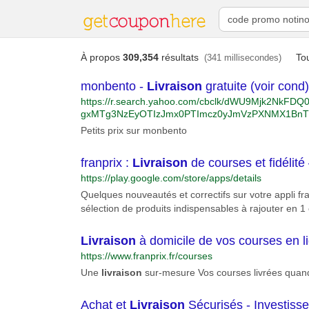
À propos
309,354
résultats
To
(341 millisecondes)
monbento -
Livraison
gratuite (voir cond)
https://r.search.yahoo.com/cbclk/dWU9Mjk2N
gxMTg3NzEyOTIzJmx0PTImcz0yJmVzPXNMX1Bn
WFFKQldLRjNFLQ--/RV=2/RE=1650470287/RO=10/
Petits prix sur monbento
xVKr8GkHX-5bVYndfbXTVUCUyagpqkQlcnCXzOc
DUzh1KuBTxDz15Iy3HDIc_2Z1ZGx9Kea5S2fCWY
franprix :
Livraison
de courses et fidélité 
m8M%26u%3daHR0cHMlM2ElMmYlMmZ3d3cuYW1h
mRzJTNkbW9uYmVudG8lMjZpbmRleCUzZGFwcyUy
https://play.google.com/store/apps/details
A5ZjJyM2RqMl9lJTI2YWRncnBpZCUzZDEzNjQ0OT
Quelques nouveautés et correctifs sur votre appli fra
MyUyNmh2bmV0dyUzZHMlMjZodnFtdCUzZGUlMjZo
sélection de produits indispensables à rajouter en 1 
MjZodmxvY3BoeSUzZDEyNjEwMSUyNmh2dGFyZ2l
lkYWRjciUzZDI4MjYwXzE4OTUwNzU%26rlid%3dd5b
n5Fdnn7kHXHxWmg-
Livraison
à domicile de vos courses en lig
https://www.franprix.fr/courses
Une
livraison
sur-mesure Vos courses livrées quand
Achat et
Livraison
Sécurisés - Investiss