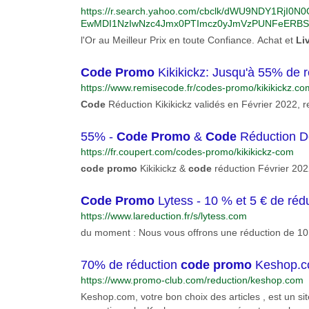
https://r.search.yahoo.com/cbclk/dWU9NDY1R
EwMDI1NzIwNzc4Jmx0PTImcz0yJmVzPUNFeERBS
YdUtiSHpnLQ--/RV=2/RE=1650474146/RO=10/RU=
l'Or au Meilleur Prix en toute Confiance. Achat et
Li
L3xB6tV5HRWsspoDVUCUxg8MTaOqVJH-v1ssOi5G
SwJGbWGcyZJ3ZRMjKc2FpPmhszcqZHzIrmQYzyAI
Code
Promo
Kikikickz: Jusqu'à 55% de 
3daHR0cHMlM2ElMmYlMmZ3d3cuYWNoZXRlci1vci
EyMTIxMDEyODM2YzUwMmQ4MDVkYTUlMjZ1dG1f
https://www.remisecode.fr/codes-promo/kikikickz.co
Z1dG1fY2FtcGFpZ24lM2RQdXAlMjUyMC0lMjUyMEF
Code
Réduction Kikikickz validés en Février 2022, 
2dXRtX3Rlcm0lM2RhY2hhdCUyNTIwb3IlMjUyMGV
UyME9y%26rlid%3db40c0e0fe1a2121012836c502d8
55% -
Code
Promo
&
Code
Réduction De
https://fr.coupert.com/codes-promo/kikikickz-com
code
promo
Kikikickz &
code
réduction Février 202
Code
Promo
Lytess - 10 % et 5 € de rédu
https://www.lareduction.fr/s/lytess.com
du moment : Nous vous offrons une réduction de 1
70% de réduction
code
promo
Keshop.co
https://www.promo-club.com/reduction/keshop.com
Keshop.com, votre bon choix des articles , est un site