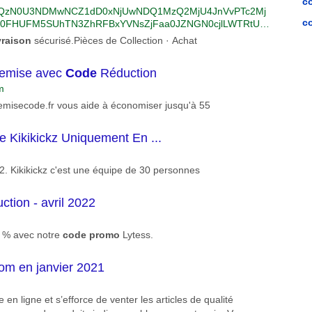
c
jI0N0QzN0U3NDMwNCZ1dD0xNjUwNDQ1MzQ2MjU4JnVvPTc2Mj
c
0FHUFM5SUhTN3ZhRFBxYVNsZjFaa0JZNGN0cjlLWTRtU1J
https%3a%2f%2fwww.bing.com%2faclick%3fld%3de8co6WcX
vraison
sécurisé.Pièces de Collection · Achat
w8HVsAoXedMVPSwbNvi9HeATpb8rQj7hGcflh3ShZd9Kanjh
7KC4onKtY1vYiYT_v2VkiJ0_Ryw_CYSTL2HedTtRu-%26u%
remise avec
Code
Réduction
1hcmdlbnQuZnIlMmYlM2Ztc2Nsa2lkJTNkYjQwYzBlMGZlMW
c291cmNlJTNkYmluZyUyNnV0bV9tZWRpdW0lM2RjcGMlMj
m
jaGF0JTI1MjAlMjUyRiUyNTIwSW52ZXN0aXIlMjUyME9yJTI
remisecode.fr vous aide à économiser jusqu'à 55
uJTI1MjBsaWduZSUyNnV0bV9jb250ZW50JTNkQWNoYXQlMj
05da5/RK=2/RS=lavUvJVkw41txCrRSjafJA6CE0I-
 Kikikickz Uniquement En ...
2. Kikikickz c'est une équipe de 30 personnes
ction - avril 2022
0 % avec notre
code
promo
Lytess.
m en janvier 2021
 en ligne et s’efforce de venter les articles de qualité