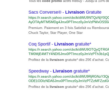
Tous les
code
promo
actifs Rebuy - Jusqu'à 10% de 
Sacs Converse® -
Livraison
Gratuite
https://r.search.yahoo.com/cbclk/dWU9NTQzN
AyOTAyMTM5MDg4Jmx0PTImcz0yJmVzPWxOSS5
9OcmtzY1kyeTkyaw--/RV=2/RE=1650472003/RO=10
Premium. Paiement en 3 fois.Satisfait ou Rembours
uGX9F-eyiig0XipbiEEyTVUCUxTa5zZ9IzB9IQCps
Chuck Taylor, Star Player, One Star
KvjD359CHMGndUf9ZTfjwmyiGNa8K4gTe_-YCn1B
u%3daHR0cHMlM2ElMmYlMmZjbGlja3NlcnZlLmR
Coq Sportif -
Livraison
gratuite*
TNkNDM3MDAwNTE4MTE3MTY0NTklMjZkc19zX2t
ZCUzZDY2NTU4MTU2NSUyNmRzX2FfY2FpZCUzZ
https://r.search.yahoo.com/cbclk/dWU9OTQy
E5ODM5JTI2ZHNfYV9saWQlM2Rrd2QtNDE5MjQ3O
TM0MjE4MTY4NDI5Jmx0PTImcz0yJmVzPTh3b1p
OCUyNmRzX2VfdGFyZ2V0X2lkJTNka3dkLTc4MjA
TUlPcXRfTUY0LQ--/RV=2/RE=1650472284/RO=10/
Profitez de la
livraison
gratuite* dès 25€ d'achat. C
29yayUzZHMlMjZkc191cmxfdiUzZDIlMjZkc19kZX
2LkmzoKKpZ7uUAnieZjVUCUwYYEEMHRGUetzphf
9tJTJmQ29udmVyc2UtYjUtc2Fjcy5waHAlM2Z0cm
QJvwgDXlHDgXnuAYlqBjR16nvDtim4L7vHyMm2SIg
E5M2U2MzUxYzA1OWUzOGExYWEwJTI2Z2Nsc3JjJ
Speedway -
Livraison
gratuite*
6u%3daHR0cHMlM2ElMmYlMmZ3d3cuY2Rpc2NvdW
5MTkzZTYzNTFjMDU5ZTM4YTFhYTA%26rlid%3df95
5odG1sJTNmY2lkJTNkc2VhcmNoX3R4dCUyNmNtX
https://r.search.yahoo.com/cbclk/dWU9RjRGN
8qmueE9txE8CP97EA-
UyNm1zY2xraWQlM2RhMWZmZDRjNWEyZDkxZGY4M
ODE1ODIzNDA5Jmx0PTImcz0yJmVzPTZzMFZzdGt
8318eb69a66056858/RK=2/RS=NZaskbVxPZAw9
VM5bmN3LQ--/RV=2/RE=1650473421/RO=10/RU=h
Profitez de la
livraison
gratuite* dès 25€ d'achat. C
QTIwrwx48k1dMsUTVUCUylB9XneCrzPXNphPCYDF
VHX42ul722b7pEtWDNJC93cwTJjMCkVytzeRK0lY
3daHR0cHMlM2ElMmYlMmZ3d3cuY2Rpc2NvdW50L
zZmNpZCUzZHNlYXJjaF90eHQlMjZjbV9tbWMlM2R
lkJTNkYzcwZGRjMGQzOTRiMTVhYjQ4NjFiZTUyZjA