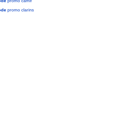
ode
promo camif
ode
promo clarins