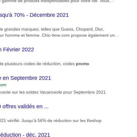
 gamme de produits indispensables pour votre vie. Vous
dont vous avez besoin. Sélectionnez les articles dont vous...
squ'à 70% - Décembre 2021
 de grandes marques, telles que Guess, Chopard, Dior,
pour homme et femme. Chic-time.com propose également un
ndez plus pour vous rendre sur Chic-Time.com, vous trouverez
n Février 2022
iste plusieurs codes de réduction, codes
promo
e en Septembre 2021
com
eole sur les soldes Vacanceole pour Septembre 2021
ffres validés en ...
1 vérifié: Jusqu'à 56% de réduction sur les Keshop
éduction - déc. 2021