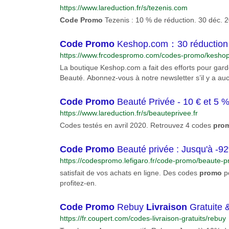
https://www.lareduction.fr/s/tezenis.com
Code
Promo
Tezenis : 10 % de réduction. 30 déc. 
Code
Promo
Keshop.com：30 réduction v
https://www.frcodespromo.com/codes-promo/kesho
La boutique Keshop.com a fait des efforts pour gard
Beauté. Abonnez-vous à notre newsletter s’il y a au
nouveaux remises et coupons Keshop.com vous seron
Code
Promo
Beauté Privée - 10 € et 5 %
https://www.lareduction.fr/s/beauteprivee.fr
Codes testés en avril 2020. Retrouvez 4 codes
pro
Code
Promo
Beauté privée : Jusqu'à -9
https://codespromo.lefigaro.fr/code-promo/beaute-pr
satisfait de vos achats en ligne. Des codes
promo
po
profitez-en.
Code
Promo
Rebuy
Livraison
Gratuite 
https://fr.coupert.com/codes-livraison-gratuits/rebuy