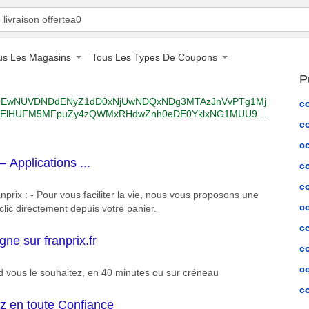
us Les Magasins
Tous Les Types De Coupons
P
kFDQ0EwNUVDNDdENyZ1dD0xNjUwNDQxNDg3MTAzJnVvPTg1Mj
c
TElHUFM5MFpuZy4zQWMxRHdwZnh0eDE0YklxNG1MUU9X
c
RU=https%3a%2f%2fwww.bing.com%2faclick%3fld%3de8eS
H7WECKHRGfU3XUnZOo6SstH0Lng8M1cG3gTtCA-FMxOr-zz
c
LUvvHP0Kc6CLUbuAaKP0um4gPGojF5T48nEgUCEf3Zo6Rk
– Applications ...
em9uLmZyJTJmcyUyZiUzZmllJTNkVVRGOCUyNmtleXdvc
c
NnRhZyUzZGh5ZGZybXNuLTIxJTI2cmVmJTNkcGRfc2xfMX
c
Q4NjY1NjcyMTUlMjZodmFkaWQlM2Q4NTI4MTE4NzcxMjky
nprix : - Pour vous faciliter la vie, nous vous proposons une
dmJtdCUzZGJlJTI2aHZkZXYlM2RjJTI2aHZsb2NpbnQlM2Ql
c
clic directement depuis votre panier.
kJTNka3dkLTg1MjgxNDU0MzYxNzUwJTNhbG9jLTY2JTI2aH
a2505ea81135c524e475a578ea40e/RK=2/RS=upijYHf3Hrdz
c
ne sur franprix.fr
c
c
 vous le souhaitez, en 40 minutes ou sur créneau
c
ez en toute Confiance