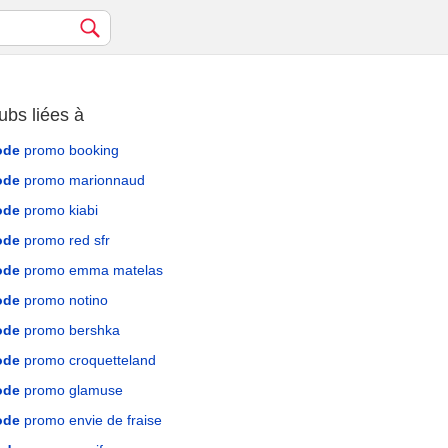
ubs liées à
ode
promo booking
ode
promo marionnaud
ode
promo kiabi
ode
promo red sfr
ode
promo emma matelas
ode
promo notino
ode
promo bershka
ode
promo croquetteland
ode
promo glamuse
ode
promo envie de fraise