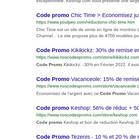
exceptionnele. Keshop.com vous présente une large
pouvez facilement trouvez presque tous les produits 
Code
promo
Chic Time > Economisez ju
https://www.poulpeo.com/reductions-chic-time.htm
Chic Time est un site de vente en ligne de montres
Channel... Le site propose plus de 4700 modèles 
espace Joaillerie, Maroquinerie, et Réveils. N'atte
forcément...
Code
Promo
Kikikickz: 30% de remise e
https://www.noscodespromo.com/store/kikikickz.com
Code
Promo
Kikikickz: -30% en Février 2022. Il ex
Code
Promo
Vacanceole: 15% de remis
https://www.noscodespromo.com/store/vacanceole.
Economisez de l'argent avec ce
Code
Promo
Vacanc
Code
promo
Keshop: 56% de réduc + 50 o
https://www.noscodespromo.com/store/keshop.com
Code
promo
Keshop et bon de reduction Keshop 202
Code
Promo
Tezenis - 10 % et 20 % de r