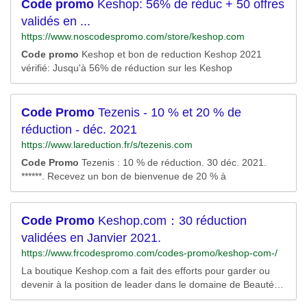
Code
promo
Keshop: 56% de réduc + 50 offres
validés en ...
https://www.noscodespromo.com/store/keshop.com
Code
promo
Keshop et bon de reduction Keshop 2021
vérifié: Jusqu'à 56% de réduction sur les Keshop
Code
Promo
Tezenis - 10 % et 20 % de
réduction - déc. 2021
https://www.lareduction.fr/s/tezenis.com
Code
Promo
Tezenis : 10 % de réduction. 30 déc. 2021.
******. Recevez un bon de bienvenue de 20 % à
Code
Promo
Keshop.com：30 réduction
validées en Janvier 2021.
https://www.frcodespromo.com/codes-promo/keshop-com-/
La boutique Keshop.com a fait des efforts pour garder ou
devenir à la position de leader dans le domaine de Beauté.
Abonnez-vous à notre newsletter s’il y a aucune promotion