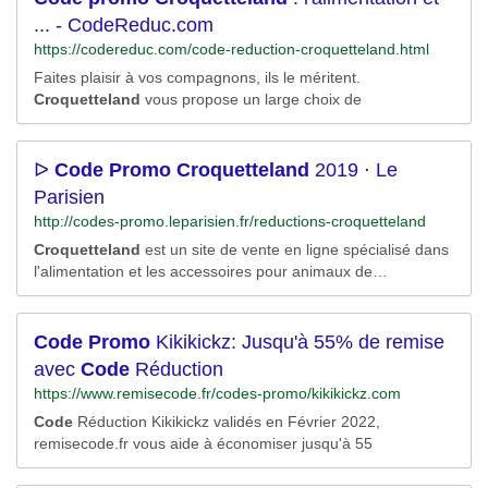
... - CodeReduc.com
https://codereduc.com/code-reduction-croquetteland.html
Faites plaisir à vos compagnons, ils le méritent.
Croquetteland
vous propose un large choix de
ᐅ
Code
Promo
Croquetteland
2019 ⋅ Le
Parisien
http://codes-promo.leparisien.fr/reductions-croquetteland
Croquetteland
est un site de vente en ligne spécialisé dans
l'alimentation et les accessoires pour animaux de
compagnie. Tout savoir sur
Croquetteland
Code
Promo
Kikikickz: Jusqu'à 55% de remise
avec
Code
Réduction
https://www.remisecode.fr/codes-promo/kikikickz.com
Code
Réduction Kikikickz validés en Février 2022,
remisecode.fr vous aide à économiser jusqu'à 55