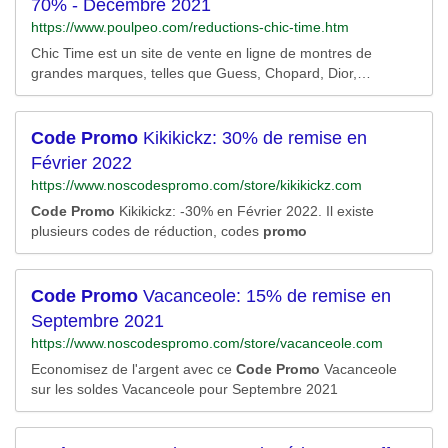
70% - Décembre 2021
https://www.poulpeo.com/reductions-chic-time.htm
Chic Time est un site de vente en ligne de montres de
grandes marques, telles que Guess, Chopard, Dior,
Channel... Le site propose plus de 4700 modèles pour
homme et femme. Chic-time.com propose également un
espace Joaillerie, Maroquinerie, et Réveils. N'attendez plus
Code
Promo
Kikikickz: 30% de remise en
pour vous rendre sur Chic-Time.com, vous trouverez
Février 2022
forcément...
https://www.noscodespromo.com/store/kikikickz.com
Code
Promo
Kikikickz: -30% en Février 2022. Il existe
plusieurs codes de réduction, codes
promo
Code
Promo
Vacanceole: 15% de remise en
Septembre 2021
https://www.noscodespromo.com/store/vacanceole.com
Economisez de l'argent avec ce
Code
Promo
Vacanceole
sur les soldes Vacanceole pour Septembre 2021