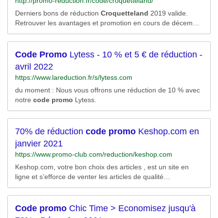
http://promo-reduction.fr/code/croquetteland/
Derniers bons de réduction
Croquetteland
2019 valide.
Retrouver les avantages et promotion en cours de décembre
pour
Croquetteland
avec 1.
Code
Promo
Lytess - 10 % et 5 € de réduction -
avril 2022
https://www.lareduction.fr/s/lytess.com
du moment : Nous vous offrons une réduction de 10 % avec
notre
code
promo
Lytess.
70% de réduction
code
promo
Keshop.com en
janvier 2021
https://www.promo-club.com/reduction/keshop.com
Keshop.com, votre bon choix des articles , est un site en
ligne et s’efforce de venter les articles de qualité
exceptionnele. Keshop.com vous présente une large gamme
de produits indispensables pour votre vie. Vous pouvez
facilement trouvez presque tous les produits dont vous avez
Code
promo
Chic Time > Economisez jusqu'à
besoin. Sélectionnez les articles dont vous...