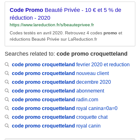
qui vous satisfait en ce moment,Les nouveaux remises et
coupons Keshop.com vous seront envoyés régulièrement.
Code
Promo
Beauté Privée - 10 € et 5 % de
..Plus »...
réduction - 2020
https://www.lareduction.fr/s/beauteprivee.fr
Codes testés en avril 2020. Retrouvez 4 codes
promo
et
réductions Beauté Privée sur LaReduction.fr
Searches related to:
code promo croquetteland
code
promo
croquetteland
fevrier 2020 et reduction
code
promo
croquetteland
nouveau client
code
promo
croquetteland
decembre 2020
code
promo
croquetteland
abonnement
code
promo
croquetteland
radin.com
code
promo
croquetteland
royal canina=0a=0
code
promo
croquetteland
croquette chat
code
promo
croquetteland
royal canin