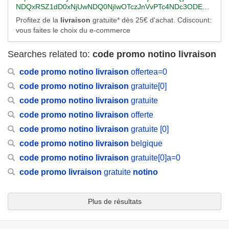
B3CnR4Krk0QJvwgDXlHDgXnuAYlqBjR16nvDtim4L7vHyMm
NDQxRSZ1dD0xNjUwNDQ0NjIwOTczJnVvPTc4NDc3ODE1O
X2FkaWQlM2Q3ODIwMjkwMjEzOTA4OCUyNmRzX2VfdGFy
2SIgCLsB28y2-
DIzNDA5Jmx0PTImcz0yJmVzPTZzMFZzdGtHUFNfRTRWc
Z2V0X2lkJTNka3dkLTc4MjAzMDM3NzExNDA4JTNhbG9jLTE
Profitez de la
livraison
gratuite* dès 25€ d'achat. Cdiscount:
THLONJgrlsCvBXxgn4LihJsz424yHgGwgJalPr%26u%3daHR
GJieHBrczA5d2Iuay5ieGljTUhWSzY1WXRoMVM5bmN3LQ-
5MCUyNiUyNmRzX2VfbmV0d29yayUzZHMlMjZkc191cmxfdi
vous faites le choix du e-commerce
0cHMlM2ElMmYlMmZ3d3cuY2Rpc2NvdW50LmNvbSUyZnNl
-/RV=2/RE=1650473421/RO=10/RU=https%3a%2f%2fwww.b
UzZDIlMjZkc19kZXN0X3VybCUzZGh0dHBzJTNhJTJmJTJm
YXJjaCUyZjEwJTJmY29xJTJic3BvcnRpZi5odG1sJTNmY2lkJ
ing.com%2faclick%3fld%3de8GO_bHPQTIwrwx48k1dMsUT
d3d3LlNwYXJ0b28uY29tJTJmQ29udmVyc2UtYjUtc2Fjcy5wa
TNkc2VhcmNoX3R4dCUyNmNtX21tYyUzZFRYVCFDT1IhQ0
VUCUylB9XneCrzPXNphPCYDF6q35K6q6K9b7ea4DGrTDak
Searches related to:
code promo notino livraison
HAlM2Z0cmFja19pZCUzZGJpbmclMjZnY2xpZCUzZGY5NT
hBISEyODc4MDQyMjQhYmluZyUyNm1zY2xraWQlM2RhMW
VQZNUEswfP7AjrL4XeBl_iqKtxVHX42ul722b7pEtWDNJC93c
RhMjA2MjA0OTE5M2U2MzUxYzA1OWUzOGExYWEwJTI2Z
ZmZDRjNWEyZDkxZGY4MzE4ZWI2OWE2NjA1Njg1OA%26r
wTJjMCkVytzeRK0lYseXHoHVHMepp3nQR1DO2bRtiTFBGp
code
promo
notino
livraison
offertea=0
2Nsc3JjJTNkM3AuZHMlMjYlMjZtc2Nsa2lkJTNkZjk1NGEyMD
lid%3da1ffd4c5a2d91df8318eb69a66056858/RK=2/RS=NZa
erM4lskaboloq%26u%3daHR0cHMlM2ElMmYlMmZ3d3cuY2
YyMDQ5MTkzZTYzNTFjMDU5ZTM4YTFhYTA%26rlid%3df9
skbVxPZAw9UhXn9M8owOqd3M-
code
promo
notino
livraison
gratuite[0]
Rpc2NvdW50LmNvbSUyZnNlYXJjaCUyZjEwJTJmc3BlZWR3
54a2062049193e6351c059e38a1aa0/RK=2/RS=eZteiDlQZ2
YXkuaHRtbCUzZmNpZCUzZHNlYXJjaF90eHQlMjZjbV9tbW
code
promo
notino
livraison
gratuite
8qmueE9txE8CP97EA-
MlM2RUWFQhQ09SIUFVVCEhMjg3ODA0MjI0IWJpbmclMjZt
code
promo
notino
livraison
offerte
c2Nsa2lkJTNkYzcwZGRjMGQzOTRiMTVhYjQ4NjFiZTUyZjA
wNjJmYTY%26rlid%3dc70ddc0d394b15ab4861be52f0062fa
code
promo
notino
livraison
gratuite [0]
6/RK=2/RS=o1EG76XIwcFdk0w.rTL3kk6YlTE-
code
promo
notino
livraison
belgique
code
promo
notino
livraison
gratuite[0]a=0
code
promo
livraison
gratuite
notino
Plus de résultats