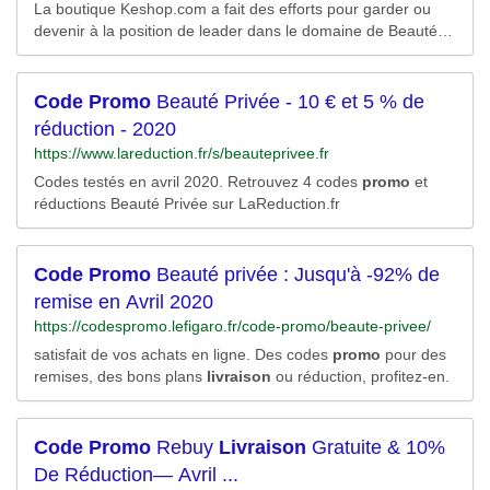
La boutique Keshop.com a fait des efforts pour garder ou
devenir à la position de leader dans le domaine de Beauté.
Abonnez-vous à notre newsletter s’il y a aucune promotion
qui vous satisfait en ce moment,Les nouveaux remises et
coupons Keshop.com vous seront envoyés régulièrement.
Code
Promo
Beauté Privée - 10 € et 5 % de
..Plus »...
réduction - 2020
https://www.lareduction.fr/s/beauteprivee.fr
Codes testés en avril 2020. Retrouvez 4 codes
promo
et
réductions Beauté Privée sur LaReduction.fr
Code
Promo
Beauté privée : Jusqu'à -92% de
remise en Avril 2020
https://codespromo.lefigaro.fr/code-promo/beaute-privee/
satisfait de vos achats en ligne. Des codes
promo
pour des
remises, des bons plans
livraison
ou réduction, profitez-en.
Code
Promo
Rebuy
Livraison
Gratuite & 10%
De Réduction— Avril ...