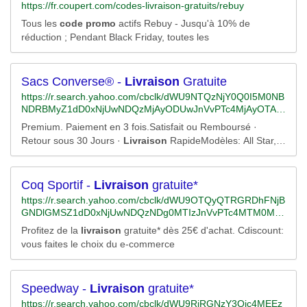
https://fr.coupert.com/codes-livraison-gratuits/rebuy
Tous les
code
promo
actifs Rebuy - Jusqu'à 10% de
réduction ; Pendant Black Friday, toutes les
Sacs Converse® -
Livraison
Gratuite
https://r.search.yahoo.com/cbclk/dWU9NTQzNjY0Q0I5M0NB
NDRBMyZ1dD0xNjUwNDQzMjAyODUwJnVvPTc4MjAyOTAy
MTM5MDg4Jmx0PTImcz0yJmVzPWxOSS5iaWNHUFM5aG
Premium. Paiement en 3 fois.Satisfait ou Remboursé ·
VYeU55Q1ZrQnQxWEkzZ2NuN1Q1U3RXRV9OcmtzY1kyeT
Retour sous 30 Jours ·
Livraison
RapideModèles: All Star,
kyaw-
Chuck Taylor, Star Player, One Star
-/RV=2/RE=1650472003/RO=10/RU=https%3a%2f%2fwww.b
ing.com%2faclick%3fld%3de8zuGX9F-
eyiig0XipbiEEyTVUCUxTa5zZ9IzB9IQCpsQp9Q_ksjuclYAG0
Coq Sportif -
Livraison
gratuite*
TKaYD90is7nEMvlHW20BBoYXV9JVMrJO7pKvjD359CHMG
https://r.search.yahoo.com/cbclk/dWU9OTQyQTRGRDhFNjB
ndUf9ZTfjwmyiGNa8K4gTe_-
GNDlGMSZ1dD0xNjUwNDQzNDg0MTIzJnVvPTc4MTM0MjE
YCn1BWzE4vScmvDnFsLpZVfnTS4S5o58X0g12j52Dhx4h_
4MTY4NDI5Jmx0PTImcz0yJmVzPTh3b1pQX0VHUFM4YzM
Profitez de la
livraison
gratuite* dès 25€ d'achat. Cdiscount:
Tre4%26u%3daHR0cHMlM2ElMmYlMmZjbGlja3NlcnZlLmRh
yamhZV0NhakJhMHBjSzBRejg4eEVEWWxITUlPcXRfTUY0L
vous faites le choix du e-commerce
cnRzZWFyY2gubmV0JTJmbGluayUyZmNsaWNrJTNmbGlkJ
Q-
TNkNDM3MDAwNTE4MTE3MTY0NTklMjZkc19zX2t3Z2lkJT
-/RV=2/RE=1650472284/RO=10/RU=https%3a%2f%2fwww.b
NkNTg3MDAwMDU2ODI1MzM5NTElMjZkc19hX2NpZCUzZ
ing.com%2faclick%3fld%3de8Qc12LkmzoKKpZ7uUAnieZjVU
DY2NTU4MTU2NSUyNmRzX2FfY2FpZCUzZDEyNDU3MzEx
CUwYYEEMHRGUetzphfWgw2cqU5wa4OcPH8YL8oHbUgAs
Speedway -
Livraison
gratuite*
MDQyJTI2ZHNfYV9hZ2lkJTNkMTE3NzA3OTE5ODM5JTI2Z
oPxFCEEg--
https://r.search.yahoo.com/cbclk/dWU9RjRGNzY3Qjc4MEEz
HNfYV9saWQlM2Rrd2QtNDE5MjQ3ODMwNjglMjYlMjZkc19l