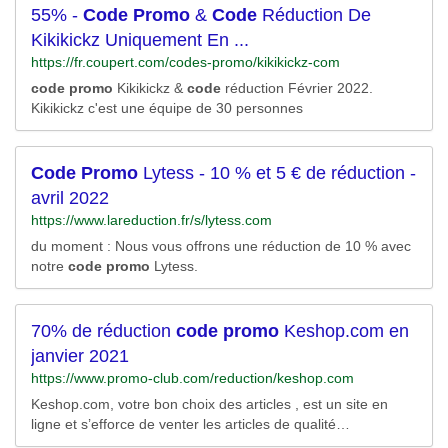
55% -
Code
Promo
&
Code
Réduction De
M2RhY2hhdCUyNTIwb3IlMjUyMGVuJTI1MjBsaWduZSUyNn
V0bV9jb250ZW50JTNkQWNoYXQlMjUyME9y%26rlid%3db4
Kikikickz Uniquement En ...
0c0e0fe1a2121012836c502d805da5/RK=2/RS=lavUvJVkw4
https://fr.coupert.com/codes-promo/kikikickz-com
1txCrRSjafJA6CE0I-
code
promo
Kikikickz &
code
réduction Février 2022.
Kikikickz c'est une équipe de 30 personnes
Code
Promo
Lytess - 10 % et 5 € de réduction -
avril 2022
https://www.lareduction.fr/s/lytess.com
du moment : Nous vous offrons une réduction de 10 % avec
notre
code
promo
Lytess.
70% de réduction
code
promo
Keshop.com en
janvier 2021
https://www.promo-club.com/reduction/keshop.com
Keshop.com, votre bon choix des articles , est un site en
ligne et s’efforce de venter les articles de qualité
exceptionnele. Keshop.com vous présente une large gamme