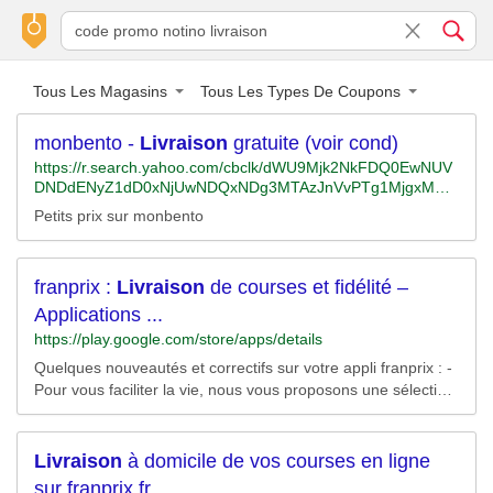
Tous Les Magasins
Tous Les Types De Coupons
monbento -
Livraison
gratuite (voir cond)
https://r.search.yahoo.com/cbclk/dWU9Mjk2NkFDQ0EwNUV
DNDdENyZ1dD0xNjUwNDQxNDg3MTAzJnVvPTg1MjgxMTg
3NzEyOTIzJmx0PTImcz0yJmVzPXNMX1BnTElHUFM5MFpu
Petits prix sur monbento
Zy4zQWMxRHdwZnh0eDE0YklxNG1MUU9XWFFKQldLRjNF
LQ-
-/RV=2/RE=1650470287/RO=10/RU=https%3a%2f%2fwww.b
franprix :
Livraison
de courses et fidélité –
ing.com%2faclick%3fld%3de8eSxVKr8GkHX-
5bVYndfbXTVUCUyagpqkQlcnCXzOcH7WECKHRGfU3XUnZ
Applications ...
Oo6SstH0Lng8M1cG3gTtCA-FMxOr-
https://play.google.com/store/apps/details
zzDUzh1KuBTxDz15Iy3HDIc_2Z1ZGx9Kea5S2fCWYLUvvH
P0Kc6CLUbuAaKP0um4gPGojF5T48nEgUCEf3Zo6Rkm8M
Quelques nouveautés et correctifs sur votre appli franprix : -
%26u%3daHR0cHMlM2ElMmYlMmZ3d3cuYW1hem9uLmZy
Pour vous faciliter la vie, nous vous proposons une sélection
JTJmcyUyZiUzZmllJTNkVVRGOCUyNmtleXdvcmRzJTNkbW
de produits indispensables à rajouter en 1 clic directement
9uYmVudG8lMjZpbmRleCUzZGFwcyUyNnRhZyUzZGh5ZG
depuis votre panier.
ZybXNuLTIxJTI2cmVmJTNkcGRfc2xfMXA5ZjJyM2RqMl9lJTI
Livraison
à domicile de vos courses en ligne
2YWRncnBpZCUzZDEzNjQ0OTQ4NjY1NjcyMTUlMjZodmFk
aWQlM2Q4NTI4MTE4NzcxMjkyMyUyNmh2bmV0dyUzZHMl
sur franprix.fr