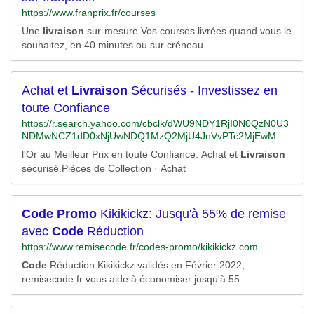
MjZodnFtdCUzZGUlMjZodmJtdCUzZGJlJTI2aHZkZXYlM2Rj
https://www.franprix.fr/courses
JTI2aHZsb2NpbnQlM2QlMjZodmxvY3BoeSUzZDEyNjEwMS
Une
livraison
sur-mesure Vos courses livrées quand vous le
UyNmh2dGFyZ2lkJTNka3dkLTg1MjgxNDU0MzYxNzUwJTN
hbG9jLTY2JTI2aHlkYWRjciUzZDI4MjYwXzE4OTUwNzU%26
souhaitez, en 40 minutes ou sur créneau
rlid%3dd5ba2505ea81135c524e475a578ea40e/RK=2/RS=u
pijYHf3Hrdzn5Fdnn7kHXHxWmg-
Achat et
Livraison
Sécurisés - Investissez en
toute Confiance
https://r.search.yahoo.com/cbclk/dWU9NDY1RjI0N0QzN0U3
NDMwNCZ1dD0xNjUwNDQ1MzQ2MjU4JnVvPTc2MjEwMDI1
NzIwNzc4Jmx0PTImcz0yJmVzPUNFeERBS0FHUFM5SUhT
l'Or au Meilleur Prix en toute Confiance. Achat et
Livraison
N3ZhRFBxYVNsZjFaa0JZNGN0cjlLWTRtU1JYdUtiSHpnLQ-
sécurisé.Pièces de Collection · Achat
-/RV=2/RE=1650474146/RO=10/RU=https%3a%2f%2fwww.b
ing.com%2faclick%3fld%3de8co6WcXL3xB6tV5HRWsspoDV
UCUxg8MTaOqVJH-
v1ssOi5Gw8HVsAoXedMVPSwbNvi9HeATpb8rQj7hGcflh3Sh
Code
Promo
Kikikickz: Jusqu'à 55% de remise
Zd9KanjhSwJGbWGcyZJ3ZRMjKc2FpPmhszcqZHzIrmQYzy
avec
Code
Réduction
AI7KC4onKtY1vYiYT_v2VkiJ0_Ryw_CYSTL2HedTtRu-
https://www.remisecode.fr/codes-promo/kikikickz.com
%26u%3daHR0cHMlM2ElMmYlMmZ3d3cuYWNoZXRlci1vci1
hcmdlbnQuZnIlMmYlM2Ztc2Nsa2lkJTNkYjQwYzBlMGZlMW
Code
Réduction Kikikickz validés en Février 2022,
EyMTIxMDEyODM2YzUwMmQ4MDVkYTUlMjZ1dG1fc291c
remisecode.fr vous aide à économiser jusqu'à 55
mNlJTNkYmluZyUyNnV0bV9tZWRpdW0lM2RjcGMlMjZ1dG1
fY2FtcGFpZ24lM2RQdXAlMjUyMC0lMjUyMEFjaGF0JTI1MjA
lMjUyRiUyNTIwSW52ZXN0aXIlMjUyME9yJTI2dXRtX3Rlcm0l