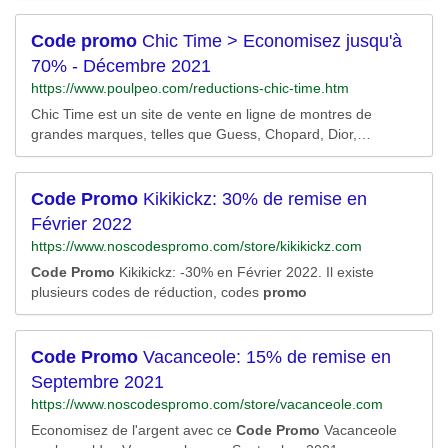
de produits indispensables pour votre vie. Vous pouvez
facilement trouvez presque tous les produits dont vous avez
Code
promo
Chic Time > Economisez jusqu'à
besoin. Sélectionnez les articles dont vous...
70% - Décembre 2021
https://www.poulpeo.com/reductions-chic-time.htm
Chic Time est un site de vente en ligne de montres de
grandes marques, telles que Guess, Chopard, Dior,
Channel... Le site propose plus de 4700 modèles pour
homme et femme. Chic-time.com propose également un
espace Joaillerie, Maroquinerie, et Réveils. N'attendez plus
Code
Promo
Kikikickz: 30% de remise en
pour vous rendre sur Chic-Time.com, vous trouverez
Février 2022
forcément...
https://www.noscodespromo.com/store/kikikickz.com
Code
Promo
Kikikickz: -30% en Février 2022. Il existe
plusieurs codes de réduction, codes
promo
Code
Promo
Vacanceole: 15% de remise en
Septembre 2021
https://www.noscodespromo.com/store/vacanceole.com
Economisez de l'argent avec ce
Code
Promo
Vacanceole