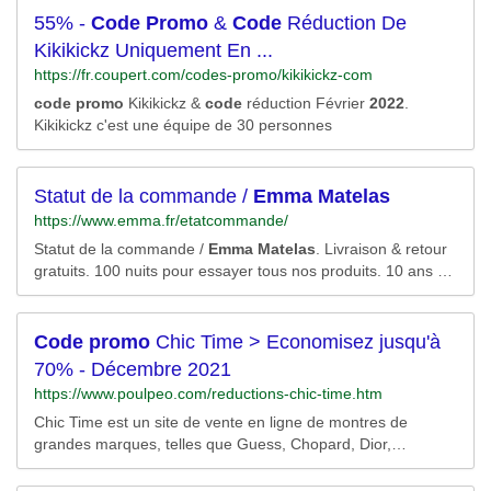
55% -
Code
Promo
&
Code
Réduction De
Kikikickz Uniquement En ...
https://fr.coupert.com/codes-promo/kikikickz-com
code
promo
Kikikickz &
code
réduction Février
2022
.
Kikikickz c'est une équipe de 30 personnes
Statut de la commande /
Emma
Matelas
https://www.emma.fr/etatcommande/
Statut de la commande /
Emma
Matelas
. Livraison & retour
gratuits. 100 nuits pour essayer tous nos produits. 10 ans de
garantie sur nos
matelas
.
Code
promo
Chic Time > Economisez jusqu'à
70% - Décembre 2021
https://www.poulpeo.com/reductions-chic-time.htm
Chic Time est un site de vente en ligne de montres de
grandes marques, telles que Guess, Chopard, Dior,
Channel... Le site propose plus de 4700 modèles pour
homme et femme. Chic-time.com propose également un