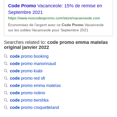
espace Joaillerie, Maroquinerie, et Réveils. N'attendez plus
Code
Promo
Vacanceole: 15% de remise en
pour vous rendre sur Chic-Time.com, vous trouverez
Septembre 2021
forcément...
https://www.noscodespromo.com/store/vacanceole.com
Economisez de l'argent avec ce
Code
Promo
Vacanceole
sur les soldes Vacanceole pour Septembre 2021
Searches related to:
code promo emma matelas
original janvier 2022
code
promo booking
code
promo marionnaud
code
promo kiabi
code
promo red sfr
code
promo emma matelas
code
promo notino
code
promo bershka
code
promo croquetteland