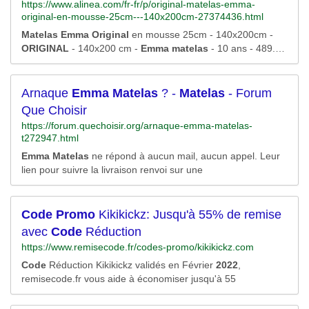
https://www.alinea.com/fr-fr/p/original-matelas-emma-
original-en-mousse-25cm---140x200cm-27374436.html
Matelas
Emma
Original
en mousse 25cm - 140x200cm -
ORIGINAL
- 140x200 cm -
Emma
matelas
- 10 ans - 489.00
EUR -
Matelas
le plus vendu depuis 2020 alinea
Arnaque
Emma
Matelas
? -
Matelas
- Forum
Que Choisir
https://forum.quechoisir.org/arnaque-emma-matelas-
t272947.html
Emma
Matelas
ne répond à aucun mail, aucun appel. Leur
lien pour suivre la livraison renvoi sur une
Code
Promo
Kikikickz: Jusqu'à 55% de remise
avec
Code
Réduction
https://www.remisecode.fr/codes-promo/kikikickz.com
Code
Réduction Kikikickz validés en Février
2022
,
remisecode.fr vous aide à économiser jusqu'à 55