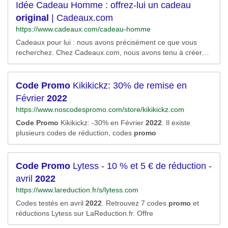
entreprises, écoles...
Idée Cadeau Homme : offrez-lui un cadeau
0ZW50JTNkTDMlMjUyMCUyNTdDJTI1MjAyNjk2JTI1MjAlMj
U3QyUyNTIwKEJlZHMlMjUyMCUyNTI2JTI1MjBBY2Nlc3Nvc
original
| Cadeaux.com
mllcyklMjUyMCUyNTdDJTI1MjBNYXR0cmVzc2Vz%26rlid%3
https://www.cadeaux.com/cadeau-homme
d847b62e2c5bb122628a400bd01a03f75/RK=2/RS=WJ0MWt
G9w5MVegGx3oPXz3RzQFM-
Cadeaux pour lui : nous avons précisément ce que vous
recherchez. Chez Cadeaux.com, nous avons tenu à créer
une gamme de cadeaux à petits prix tout à fait originale.
Pour moins de 20€, vous pouvez retrouver vos cadeaux
personnalisés préférés tels que nos verres gravés comme le
Code
Promo
Kikikickz: 30% de remise en
verre à bière...
Février
2022
https://www.noscodespromo.com/store/kikikickz.com
Code
Promo
Kikikickz: -30% en Février
2022
. Il existe
plusieurs codes de réduction, codes
promo
Code
Promo
Lytess - 10 % et 5 € de réduction -
avril
2022
https://www.lareduction.fr/s/lytess.com
Codes testés en avril
2022
. Retrouvez 7 codes
promo
et
réductions Lytess sur LaReduction.fr. Offre