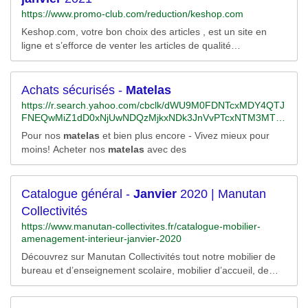
https://www.promo-club.com/reduction/keshop.com
Keshop.com, votre bon choix des articles , est un site en
ligne et s’efforce de venter les articles de qualité
exceptionnele. Keshop.com vous présente une large gamme
de produits indispensables pour votre vie. Vous pouvez
facilement trouvez presque tous les produits dont vous avez
Achats sécurisés -
Matelas
besoin. Sélectionnez les articles dont vous...
https://r.search.yahoo.com/cbclk/dWU9M0FDNTcxMDY4QTJ
FNEQwMiZ1dD0xNjUwNDQzMjkxNDk3JnVvPTcxNTM3MTYy
MjY1MjYxJmx0PTImcz0yJmVzPVV4ZnVJTmNHUFNfSmtjVjd
Pour nos
matelas
et bien plus encore - Vivez mieux pour
ZbkZhek9JemdadUYwMjlNWTlGOHZzOERTZFBZaHJUWQ-
moins! Acheter nos
matelas
avec des
-/RV=2/RE=1650472091/RO=10/RU=https%3a%2f%2fwww.b
ing.com%2faclick%3fld%3de8kekixyefNsdqFGz53P3_KzVUC
Uzbqd-
W_ymfWUiybJGvFil_CNuI4M9xkwKhIn34PZw0LCf7UOonL3
Catalogue général -
Janvier
2020 | Manutan
5RYuCLEia0IahVRdmM2q4luN2YHUNXU1dH-
Collectivités
t7YJxsQEleIOIGE7JuPVUlOk2rx08mvPXAkd6PcmEsaHoKDy
https://www.manutan-collectivites.fr/catalogue-mobilier-
WDIZGPR0vW9x-
amenagement-interieur-janvier-2020
0N%26u%3daHR0cHMlM2ElMmYlMmZ3d3cudmlkYXhsLmZ
yJTJmZyUyZjI2OTYlMmZtYXRlbGFzJTNmbXNjbGtpZCUzZ
Découvrez sur Manutan Collectivités tout notre mobilier de
Dg0N2I2MmUyYzViYjEyMjYyOGE0MDBiZDAxYTAzZjc1JTI2
bureau et d’enseignement scolaire, mobilier d’accueil, de
dXRtX3NvdXJjZSUzZGJpbmclMjZ1dG1fbWVkaXVtJTNkY3Bj
restauration et d’hébergement, sport, mobilier urbain,
JTI2dXRtX2NhbXBhaWduJTNkU0VBUkNIX0ZSX0Z1cm5pd
audiovisuel, micro-informatique pour collectivités,
HVyZSUyNnV0bV90ZXJtJTNkbWF0ZWxhcyUyNnV0bV9jb25