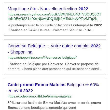
Maquillage été - Nouvelle collection
2022
https://r.search.yahoo.com/cbclk/dWU9NEU4QTVBOUQ0QT
kxNDEwRSZ1dD0xNjUwNDQ1Mjk2MTc0JnVvPTczMTg2NTE
wNzIwNTczJmx0PTImcz0yJmVzPW1WX3lhZUVHUFNfRm9K
le printemps avec la nouvelle collections Printemps-Été
2022
czNUTkhMUElnR1RsZHVQQXF4bk5SWnprV21nbC5rMlNrL
!Livraison en 24/48 Heures · Paiement Sécurisé · Site
Q-
Officiel · Livraison offerte dès 60€
-/RV=2/RE=1650474096/RO=10/RU=https%3a%2f%2fwww.b
ing.com%2faclick%3fld%3de8acO0gAyH7sj9BZq0GvJhfzVU
CUz8C13BbHyoeZ90mENC6SK9CyG6dGdGaR5U9KmQPy
Converse Belgique ... votre guide complet
2022
MzYBgTpsgkod1kK1EnO2-
- Shoponlina
w9XQbVafKAuSdcAUxgLjrDCxA5RhLY6ylofw0eOJ3wD0Kdyv
https://shoponlina.com/fr/converse-belgique/
9D-
clgIWSuSRj_QmIuyLKSoDJpcxNp5JpDIDsp5JF%26u%3daH
Livraison en Belgique par Converse. Converse propose de
R0cHMlM2ElMmYlMmZzaG9wLmRlc3NhbmdlLmNvbSUyZm
nombreux bons plans aux personnes qui utilisent son service
NhdGFsb2clMmZjYXRlZ29yeSUyZnZpZXclMmZzJTJmcHJp
de livraison de produits. Pour les commandes supérieures à
bnRlbXBzLWV0ZS0yMDIyJTJmaWQlMmYxNDc1JTJmJTNm
35 €, la livraison par courrier standard est gratuite. Le délai
bXNjbGtpZCUzZDg2NGVmZjJhMjEwNzE1NTQzY2M0OWQ3
de livraison est de 2 à 3 jours ouvrables, et le coût est de
Code
promo
Emma
Matelas
Belgique ⇒ 60%
NWVhZjc5MzgwJTI2dXRtX3NvdXJjZSUzZGJpbmclMjZ1dG1
7,50 €.
fbWVkaXVtJTNkY3BjJTI2dXRtX2NhbXBhaWduJTNkSE0lMjU
en avril
2022
yMC0lMjUyMERFU1NBTkdFJTI2dXRtX3Rlcm0lM2RiZWF1d
https://codepromo.rtbf.be/emma-matelas
HklMjUyMHNhbG9uJTI1MjBzaG9wJTI2dXRtX2NvbnRlbnQl
M2ROb3V2ZWxsZSUyNTIwY29sbGVjdGlvbiUyNTIwMjAyMg
30% sur tout le site de
Emma
Matelas
avec ce
code
promo
.
%26rlid%3d864eff2a210715543cc49d75eaf79380/RK=2/RS
Emma
est une boutique allemande qui vend