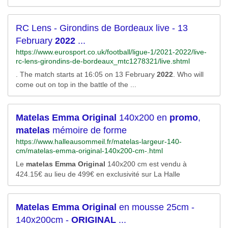
=fXL8RRMOdVrt2M7MAWzTdKvM8bY-
RC Lens - Girondins de Bordeaux live - 13
February
2022
...
https://www.eurosport.co.uk/football/ligue-1/2021-2022/live-
rc-lens-girondins-de-bordeaux_mtc1278321/live.shtml
. The match starts at 16:05 on 13 February
2022
. Who will
come out on top in the battle of the ...
Matelas
Emma
Original
140x200 en
promo
,
matelas
mémoire de forme
https://www.halleausommeil.fr/matelas-largeur-140-
cm/matelas-emma-original-140x200-cm-.html
Le
matelas
Emma
Original
140x200 cm est vendu à
424.15€ au lieu de 499€ en exclusivité sur La Halle
Matelas
Emma
Original
en mousse 25cm -
140x200cm -
ORIGINAL
...