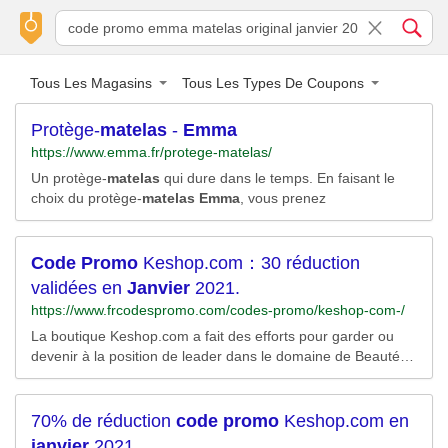
Tous Les Magasins
Tous Les Types De Coupons
Protège-
matelas
-
Emma
https://www.emma.fr/protege-matelas/
Un protège-
matelas
qui dure dans le temps. En faisant le
choix du protège-
matelas
Emma
, vous prenez
Code
Promo
Keshop.com：30 réduction
validées en
Janvier
2021.
https://www.frcodespromo.com/codes-promo/keshop-com-/
La boutique Keshop.com a fait des efforts pour garder ou
devenir à la position de leader dans le domaine de Beauté.
Abonnez-vous à notre newsletter s’il y a aucune promotion
qui vous satisfait en ce moment,Les nouveaux remises et
coupons Keshop.com vous seront envoyés régulièrement.
70% de réduction
code
promo
Keshop.com en
..Plus »...
janvier
2021