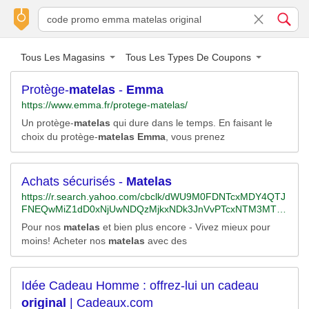
Tous Les Magasins
Tous Les Types De Coupons
Protège-
matelas
-
Emma
https://www.emma.fr/protege-matelas/
Un protège-
matelas
qui dure dans le temps. En faisant le
choix du protège-
matelas
Emma
, vous prenez
Achats sécurisés -
Matelas
https://r.search.yahoo.com/cbclk/dWU9M0FDNTcxMDY4QTJ
FNEQwMiZ1dD0xNjUwNDQzMjkxNDk3JnVvPTcxNTM3MTYy
MjY1MjYxJmx0PTImcz0yJmVzPVV4ZnVJTmNHUFNfSmtjVjd
Pour nos
matelas
et bien plus encore - Vivez mieux pour
ZbkZhek9JemdadUYwMjlNWTlGOHZzOERTZFBZaHJUWQ-
moins! Acheter nos
matelas
avec des
-/RV=2/RE=1650472091/RO=10/RU=https%3a%2f%2fwww.b
ing.com%2faclick%3fld%3de8kekixyefNsdqFGz53P3_KzVUC
Uzbqd-
W_ymfWUiybJGvFil_CNuI4M9xkwKhIn34PZw0LCf7UOonL3
Idée Cadeau Homme : offrez-lui un cadeau
5RYuCLEia0IahVRdmM2q4luN2YHUNXU1dH-
original
| Cadeaux.com
t7YJxsQEleIOIGE7JuPVUlOk2rx08mvPXAkd6PcmEsaHoKDy