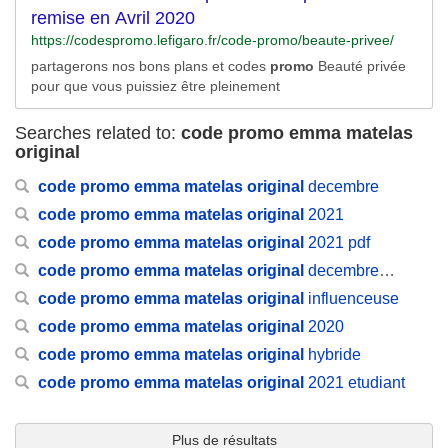
remise en Avril 2020
https://codespromo.lefigaro.fr/code-promo/beaute-privee/
partagerons nos bons plans et codes
promo
Beauté privée
pour que vous puissiez être pleinement
Searches related to:
code promo emma matelas
original
code
promo
emma
matelas
original
decembre
code
promo
emma
matelas
original
2021
code
promo
emma
matelas
original
2021 pdf
code
promo
emma
matelas
original
decembre
2020
code
promo
emma
matelas
original
influenceuse
code
promo
emma
matelas
original
2020
code
promo
emma
matelas
original
hybride
code
promo
emma
matelas
original
2021 etudiant
Plus de résultats