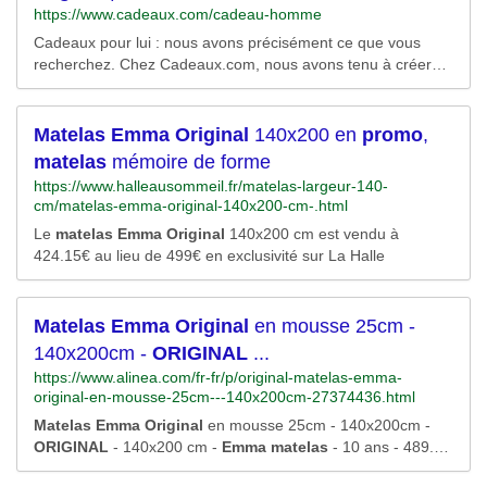
https://www.cadeaux.com/cadeau-homme
WDIZGPR0vW9x-
0N%26u%3daHR0cHMlM2ElMmYlMmZ3d3cudmlkYXhsLmZ
Cadeaux pour lui : nous avons précisément ce que vous
yJTJmZyUyZjI2OTYlMmZtYXRlbGFzJTNmbXNjbGtpZCUzZ
recherchez. Chez Cadeaux.com, nous avons tenu à créer
Dg0N2I2MmUyYzViYjEyMjYyOGE0MDBiZDAxYTAzZjc1JTI2
une gamme de cadeaux à petits prix tout à fait originale.
dXRtX3NvdXJjZSUzZGJpbmclMjZ1dG1fbWVkaXVtJTNkY3Bj
Pour moins de 20€, vous pouvez retrouver vos cadeaux
JTI2dXRtX2NhbXBhaWduJTNkU0VBUkNIX0ZSX0Z1cm5pd
personnalisés préférés tels que nos verres gravés comme le
Matelas
Emma
Original
140x200 en
promo
,
HVyZSUyNnV0bV90ZXJtJTNkbWF0ZWxhcyUyNnV0bV9jb25
verre à bière...
0ZW50JTNkTDMlMjUyMCUyNTdDJTI1MjAyNjk2JTI1MjAlMj
matelas
mémoire de forme
U3QyUyNTIwKEJlZHMlMjUyMCUyNTI2JTI1MjBBY2Nlc3Nvc
https://www.halleausommeil.fr/matelas-largeur-140-
mllcyklMjUyMCUyNTdDJTI1MjBNYXR0cmVzc2Vz%26rlid%3
cm/matelas-emma-original-140x200-cm-.html
d847b62e2c5bb122628a400bd01a03f75/RK=2/RS=WJ0MWt
G9w5MVegGx3oPXz3RzQFM-
Le
matelas
Emma
Original
140x200 cm est vendu à
424.15€ au lieu de 499€ en exclusivité sur La Halle
Matelas
Emma
Original
en mousse 25cm -
140x200cm -
ORIGINAL
...
https://www.alinea.com/fr-fr/p/original-matelas-emma-
original-en-mousse-25cm---140x200cm-27374436.html
Matelas
Emma
Original
en mousse 25cm - 140x200cm -
ORIGINAL
- 140x200 cm -
Emma
matelas
- 10 ans - 489.00
EUR -
Matelas
le plus vendu depuis 2020 alinea