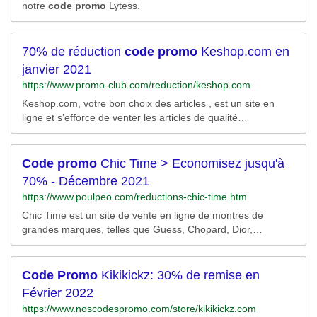
notre
code
promo
Lytess.
70% de réduction
code
promo
Keshop.com en
janvier 2021
https://www.promo-club.com/reduction/keshop.com
Keshop.com, votre bon choix des articles , est un site en
ligne et s’efforce de venter les articles de qualité
exceptionnele. Keshop.com vous présente une large gamme
de produits indispensables pour votre vie. Vous pouvez
facilement trouvez presque tous les produits dont vous avez
Code
promo
Chic Time > Economisez jusqu'à
besoin. Sélectionnez les articles dont vous...
70% - Décembre 2021
https://www.poulpeo.com/reductions-chic-time.htm
Chic Time est un site de vente en ligne de montres de
grandes marques, telles que Guess, Chopard, Dior,
Channel... Le site propose plus de 4700 modèles pour
homme et femme. Chic-time.com propose également un
espace Joaillerie, Maroquinerie, et Réveils. N'attendez plus
Code
Promo
Kikikickz: 30% de remise en
pour vous rendre sur Chic-Time.com, vous trouverez
Février 2022
forcément...
https://www.noscodespromo.com/store/kikikickz.com