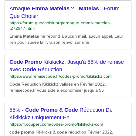
Arnaque
Emma
Matelas
? -
Matelas
- Forum
Que Choisir
https://forum.quechoisir.org/arnaque-emma-matelas-
t272947.html
Emma
Matelas
ne répond à aucun mail, aucun appel. Leur
lien pour suivre la livraison renvoi sur une
Code
Promo
Kikikickz: Jusqu'à 55% de remise
avec
Code
Réduction
https://www.remisecode.fr/codes-promo/kikikickz.com
Code
Réduction Kikikickz validés en Février 2022,
remisecode.fr vous aide à économiser jusqu'à 55
55% -
Code
Promo
&
Code
Réduction De
Kikikickz Uniquement En ...
https://fr.coupert.com/codes-promo/kikikickz-com
code
promo
Kikikickz &
code
réduction Février 2022.