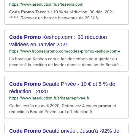
https://www.lareduction.fr/s/tezenis.com
Code
Promo
Tezenis : 10 % de réduction. 30 déc. 2021.
******. Recevez un bon de bienvenue de 20 % à
Code
Promo
Keshop.com：30 réduction
validées en Janvier 2021.
https://www.frcodespromo.com/codes-promo/keshop-com-/
La boutique Keshop.com a fait des efforts pour garder ou
devenir à la position de leader dans le domaine de Beauté.
Abonnez-vous à notre newsletter s’il y a aucune promotion
qui vous satisfait en ce moment,Les nouveaux remises et
coupons Keshop.com vous seront envoyés régulièrement.
Code
Promo
Beauté Privée - 10 € et 5 % de
..Plus »...
réduction - 2020
https://www.lareduction.fr/s/beauteprivee.fr
Codes testés en avril 2020. Retrouvez 4 codes
promo
et
réductions Beauté Privée sur LaReduction.fr
Code
Promo
Beauté privée : Jusqu'à -92% de