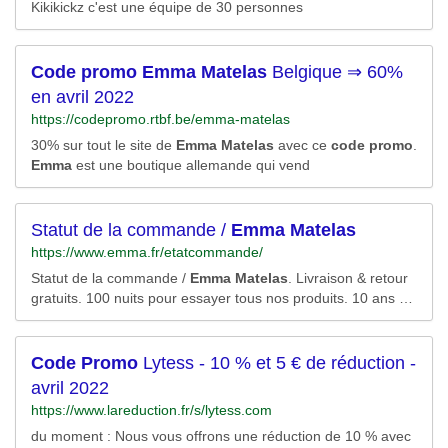
Kikikickz c'est une équipe de 30 personnes
Code
promo
Emma
Matelas
Belgique ⇒ 60%
en avril 2022
https://codepromo.rtbf.be/emma-matelas
30% sur tout le site de
Emma
Matelas
avec ce
code
promo
.
Emma
est une boutique allemande qui vend
Statut de la commande /
Emma
Matelas
https://www.emma.fr/etatcommande/
Statut de la commande /
Emma
Matelas
. Livraison & retour
gratuits. 100 nuits pour essayer tous nos produits. 10 ans de
garantie sur nos
matelas
.
Code
Promo
Lytess - 10 % et 5 € de réduction -
avril 2022
https://www.lareduction.fr/s/lytess.com
du moment : Nous vous offrons une réduction de 10 % avec